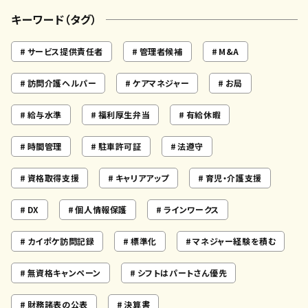
キーワード（タグ）
サービス提供責任者
管理者候補
M&A
訪問介護ヘルパー
ケアマネジャー
お局
給与水準
福利厚生弁当
有給休暇
時間管理
駐車許可証
法遵守
資格取得支援
キャリアアップ
育児・介護支援
DX
個人情報保護
ラインワークス
カイポケ訪問記録
標準化
マネジャー経験を積む
無資格キャンペーン
シフトはパートさん優先
財務諸表の公表
決算書