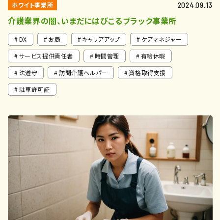
ホワイト事業所
2024.09.13
介護業界の闇、いまだにはびこるブラック事業所
DX
お局
キャリアアップ
ケアマネジャー
サービス提供責任者
時間管理
有給休暇
法遵守
訪問介護ヘルパー
資格取得支援
駐車許可証