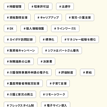
時間管理
駐車許可証
法遵守
資格取得支援
キャリアアップ
育児・介護支援
DX
個人情報保護
ラインワークス
カイポケ訪問記録
標準化
マネジャー経験を積む
無資格キャンペーン
シフトはパートさん優先
財務諸表の公表
決算書
介護保険事業所申請の電子化
評価制度
昇給
重度障害者等就労支援
子育て支援
介護と育児の両立
リモートワーク
フレックスタイム制
電子サイン導入