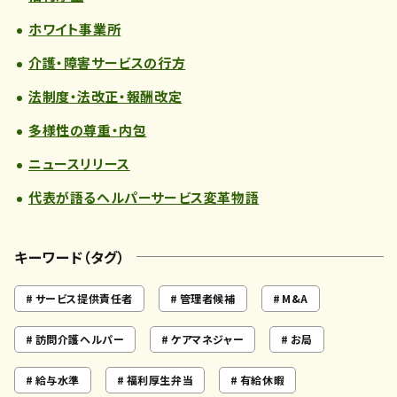
ホワイト事業所
介護・障害サービスの行方
法制度・法改正・報酬改定
多様性の尊重・内包
ニュースリリース
代表が語るヘルパーサービス変革物語
キーワード（タグ）
サービス提供責任者
管理者候補
M&A
訪問介護ヘルパー
ケアマネジャー
お局
給与水準
福利厚生弁当
有給休暇