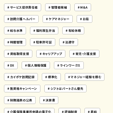
サービス提供責任者
管理者候補
M&A
訪問介護ヘルパー
ケアマネジャー
お局
給与水準
福利厚生弁当
有給休暇
時間管理
駐車許可証
法遵守
資格取得支援
キャリアアップ
育児・介護支援
DX
個人情報保護
ラインワークス
カイポケ訪問記録
標準化
マネジャー経験を積む
無資格キャンペーン
シフトはパートさん優先
財務諸表の公表
決算書
介護保険事業所申請の電子化
評価制度
昇給