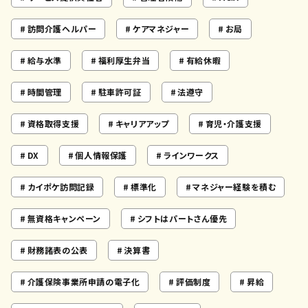
訪問介護ヘルパー
ケアマネジャー
お局
給与水準
福利厚生弁当
有給休暇
時間管理
駐車許可証
法遵守
資格取得支援
キャリアアップ
育児・介護支援
DX
個人情報保護
ラインワークス
カイポケ訪問記録
標準化
マネジャー経験を積む
無資格キャンペーン
シフトはパートさん優先
財務諸表の公表
決算書
介護保険事業所申請の電子化
評価制度
昇給