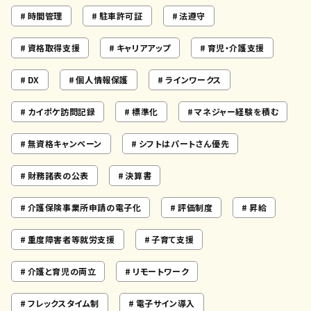
時間管理
駐車許可証
法遵守
資格取得支援
キャリアアップ
育児・介護支援
DX
個人情報保護
ラインワークス
カイポケ訪問記録
標準化
マネジャー経験を積む
無資格キャンペーン
シフトはパートさん優先
財務諸表の公表
決算書
介護保険事業所申請の電子化
評価制度
昇給
重度障害者等就労支援
子育て支援
介護と育児の両立
リモートワーク
フレックスタイム制
電子サイン導入