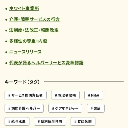
ホワイト事業所
介護・障害サービスの行方
法制度・法改正・報酬改定
多様性の尊重・内包
ニュースリリース
代表が語るヘルパーサービス変革物語
キーワード（タグ）
サービス提供責任者
管理者候補
M&A
訪問介護ヘルパー
ケアマネジャー
お局
給与水準
福利厚生弁当
有給休暇