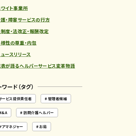
ホワイト事業所
介護・障害サービスの行方
法制度・法改正・報酬改定
多様性の尊重・内包
ニュースリリース
代表が語るヘルパーサービス変革物語
ーワード（タグ）
サービス提供責任者
管理者候補
M&A
訪問介護ヘルパー
ケアマネジャー
お局