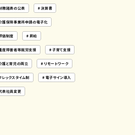
財務諸表の公表
決算書
介護保険事業所申請の電子化
評価制度
昇給
重度障害者等就労支援
子育て支援
介護と育児の両立
リモートワーク
フレックスタイム制
電子サイン導入
代表社員変更