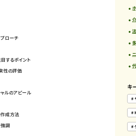
）
アプローチ
目するポイント
来性の評価
キ
ャルのアピール
の作成方法
を強調