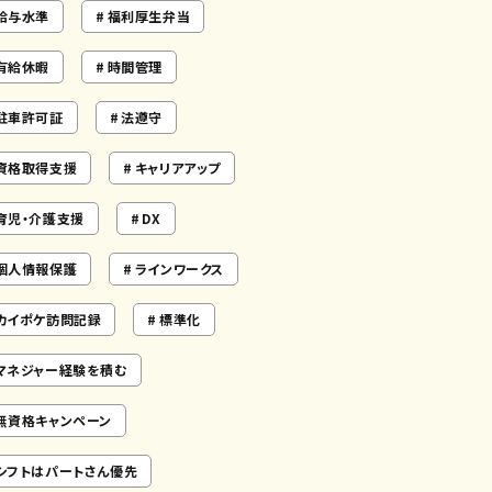
給与水準
福利厚生弁当
有給休暇
時間管理
駐車許可証
法遵守
資格取得支援
キャリアアップ
育児・介護支援
DX
個人情報保護
ラインワークス
カイポケ訪問記録
標準化
マネジャー経験を積む
無資格キャンペーン
シフトはパートさん優先