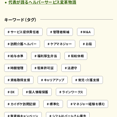
代表が語るヘルパーサービス変革物語
キーワード（タグ）
サービス提供責任者
管理者候補
M&A
訪問介護ヘルパー
ケアマネジャー
お局
給与水準
福利厚生弁当
有給休暇
時間管理
駐車許可証
法遵守
資格取得支援
キャリアアップ
育児・介護支援
DX
個人情報保護
ラインワークス
カイポケ訪問記録
標準化
マネジャー経験を積む
無資格キャンペーン
シフトはパートさん優先