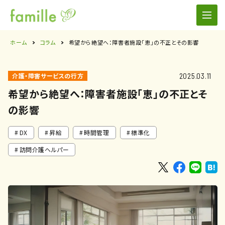
ホーム
コラム
希望から絶望へ：障害者施設「恵」の不正とその影響
2025.03.11
介護・障害サービスの行方
希望から絶望へ：障害者施設「恵」の不正とそ
の影響
DX
昇給
時間管理
標準化
訪問介護ヘルパー