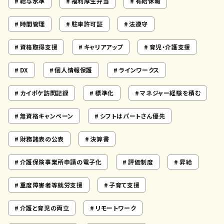
給与水準
福利厚生弁当
有給休暇
時間管理
駐車許可証
法遵守
資格取得支援
キャリアアップ
育児・介護支援
DX
個人情報保護
ラインワークス
カイポケ訪問記録
標準化
マネジャー経験を積む
無資格キャンペーン
シフトはパートさん優先
財務諸表の公表
決算書
介護保険事業所申請の電子化
評価制度
昇給
重度障害者等就労支援
子育て支援
介護と育児の両立
リモートワーク