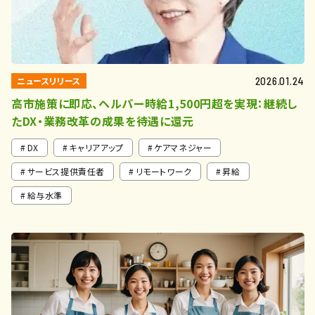
ニュースリリース
2026.01.24
高市施策に即応、ヘルパー時給1,500円超を実現：継続し
たDX・業務改革の成果を待遇に還元
DX
キャリアアップ
ケアマネジャー
サービス提供責任者
リモートワーク
昇給
給与水準