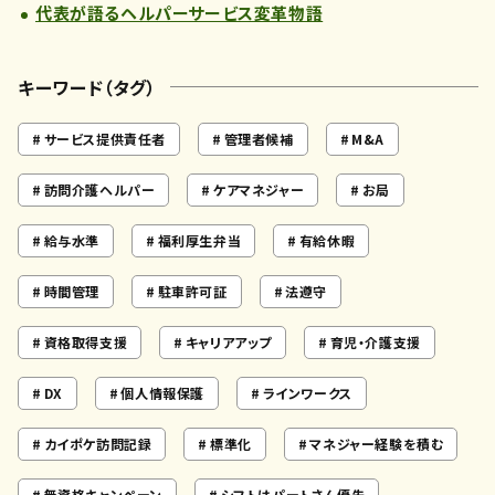
代表が語るヘルパーサービス変革物語
キーワード（タグ）
サービス提供責任者
管理者候補
M&A
訪問介護ヘルパー
ケアマネジャー
お局
給与水準
福利厚生弁当
有給休暇
時間管理
駐車許可証
法遵守
資格取得支援
キャリアアップ
育児・介護支援
DX
個人情報保護
ラインワークス
カイポケ訪問記録
標準化
マネジャー経験を積む
無資格キャンペーン
シフトはパートさん優先