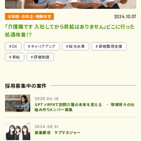
法制度・法改正・報酬改定
2024.10.07
「介護職です 入社してから昇給はありません」どこに行った
処遇改善！？
DX
キャリアアップ
給与水準
資格取得支援
昇給
評価制度
採用募集中の案件
2025.04.18
GPT×RPAで訪問介護の未来を変える ― 現場発々の仕
組み作りメンバー募集
2024.08.31
募集要項 ケアマネジャー