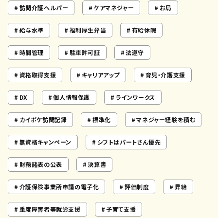
訪問介護ヘルパー
ケアマネジャー
お局
給与水準
福利厚生弁当
有給休暇
時間管理
駐車許可証
法遵守
資格取得支援
キャリアアップ
育児・介護支援
DX
個人情報保護
ラインワークス
カイポケ訪問記録
標準化
マネジャー経験を積む
無資格キャンペーン
シフトはパートさん優先
財務諸表の公表
決算書
介護保険事業所申請の電子化
評価制度
昇給
重度障害者等就労支援
子育て支援