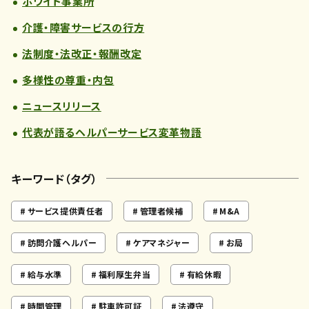
ホワイト事業所
介護・障害サービスの行方
法制度・法改正・報酬改定
多様性の尊重・内包
ニュースリリース
代表が語るヘルパーサービス変革物語
キーワード（タグ）
サービス提供責任者
管理者候補
M&A
訪問介護ヘルパー
ケアマネジャー
お局
給与水準
福利厚生弁当
有給休暇
時間管理
駐車許可証
法遵守