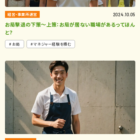
経営・事業所運営
2024.10.05
お局撃退の下策～上策：お局が居ない職場があるってほん
と？
お局
マネジャー経験を積む