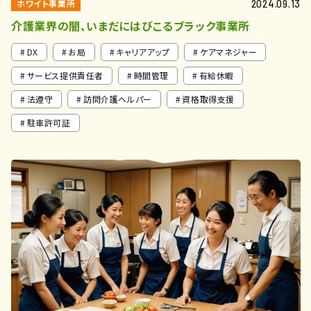
ホワイト事業所
2024.09.13
介護業界の闇、いまだにはびこるブラック事業所
DX
お局
キャリアアップ
ケアマネジャー
サービス提供責任者
時間管理
有給休暇
法遵守
訪問介護ヘルパー
資格取得支援
駐車許可証