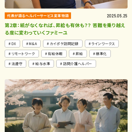
代表が語るヘルパーサービス変革物語
2025.05.25
第2章：紙がなくなれば、昇給も有休も？？ 苦難を乗り越え
る度に変わっていくファミーユ
DX
M&A
カイポケ訪問記録
ラインワークス
リモートワーク
有給休暇
昇給
標準化
法遵守
給与水準
訪問介護ヘルパー