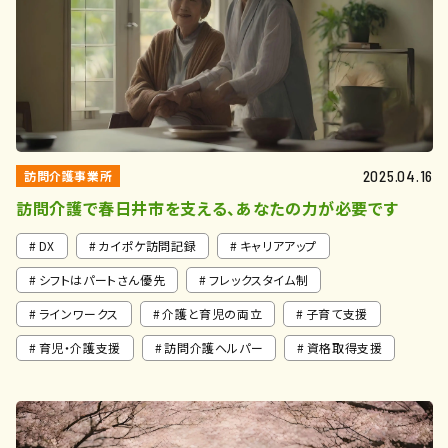
訪問介護事業所
2025.04.16
訪問介護で春日井市を支える、あなたの力が必要です
DX
カイポケ訪問記録
キャリアアップ
シフトはパートさん優先
フレックスタイム制
ラインワークス
介護と育児の両立
子育て支援
育児・介護支援
訪問介護ヘルパー
資格取得支援