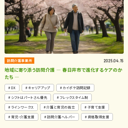
訪問介護事業所
2025.04.15
地域に寄り添う訪問介護 ― 春日井市で進化するケアのか
たち ―
DX
キャリアアップ
カイポケ訪問記録
シフトはパートさん優先
フレックスタイム制
ラインワークス
介護と育児の両立
子育て支援
育児・介護支援
訪問介護ヘルパー
資格取得支援