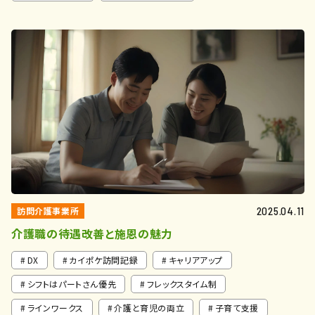
訪問介護事業所
2025.04.11
介護職の待遇改善と施恩の魅力
DX
カイポケ訪問記録
キャリアアップ
シフトはパートさん優先
フレックスタイム制
ラインワークス
介護と育児の両立
子育て支援