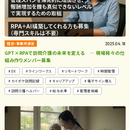
経営・事業所運営
2025.04.18
GPT×RPAで訪問介護の未来を変える ― 現場発々の仕
組み作りメンバー募集
DX
ラインワークス
リモートワーク
時間管理
カイポケ訪問記録
キャリアアップ
電子サイン導入
訪問介護ヘルパー
給与水準
管理者候補