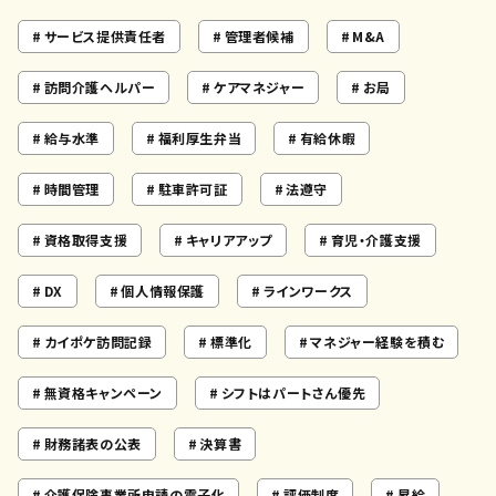
サービス提供責任者
管理者候補
M&A
訪問介護ヘルパー
ケアマネジャー
お局
給与水準
福利厚生弁当
有給休暇
時間管理
駐車許可証
法遵守
資格取得支援
キャリアアップ
育児・介護支援
DX
個人情報保護
ラインワークス
カイポケ訪問記録
標準化
マネジャー経験を積む
無資格キャンペーン
シフトはパートさん優先
財務諸表の公表
決算書
介護保険事業所申請の電子化
評価制度
昇給